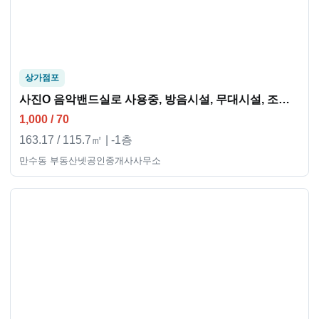
상가점포
사진O 음악밴드실로 사용중, 방음시설, 무대시설, 조명, 주방시설등등
1,000 / 70
163.17 / 115.7㎡ | -1층
만수동 부동산넷공인중개사사무소