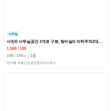
사무실
사진O 사무실공간 3개로 구분, 탕비실O 지하주차2대지정
1,500 / 100
199 / 199㎡ | 3층
만수동 부동산넷공인중개사사무소