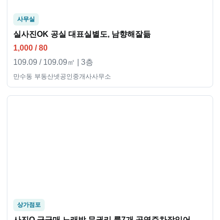
사무실
실사진OK 공실 대표실별도, 남향해잘듦
1,000 / 80
109.09 / 109.09㎡ | 3층
만수동 부동산넷공인중개사사무소
상가점포
사진O 급급매 노래방 무권리 룸7개 공영주차장있어 주차좋음